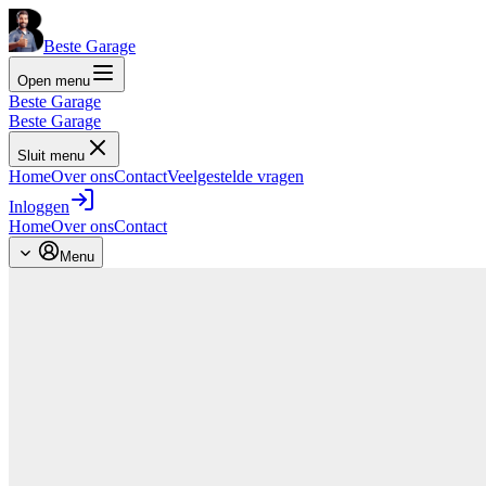
Beste Garage
Open menu
Beste Garage
Beste Garage
Sluit menu
Home
Over ons
Contact
Veelgestelde vragen
Inloggen
Home
Over ons
Contact
Menu