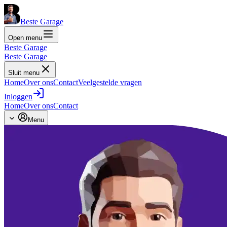
Beste Garage
Open menu
Beste Garage
Beste Garage
Sluit menu
Home
Over ons
Contact
Veelgestelde vragen
Inloggen
Home
Over ons
Contact
Menu