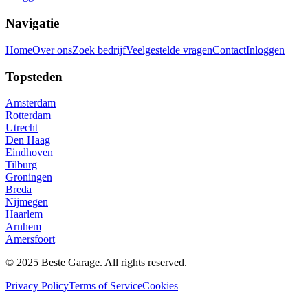
Navigatie
Home
Over ons
Zoek bedrijf
Veelgestelde vragen
Contact
Inloggen
Topsteden
Amsterdam
Rotterdam
Utrecht
Den Haag
Eindhoven
Tilburg
Groningen
Breda
Nijmegen
Haarlem
Arnhem
Amersfoort
© 2025 Beste Garage. All rights reserved.
Privacy Policy
Terms of Service
Cookies