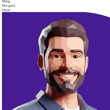
Matig
Niet goed
Slecht