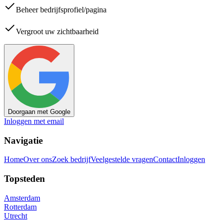
Beheer bedrijfsprofiel/pagina
Vergroot uw zichtbaarheid
Doorgaan met Google
Inloggen met email
Navigatie
Home
Over ons
Zoek bedrijf
Veelgestelde vragen
Contact
Inloggen
Topsteden
Amsterdam
Rotterdam
Utrecht