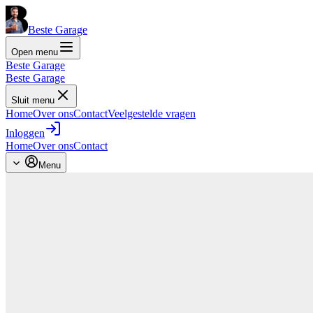
Beste Garage
Open menu
Beste Garage
Beste Garage
Sluit menu
Home
Over ons
Contact
Veelgestelde vragen
Inloggen
Home
Over ons
Contact
Menu