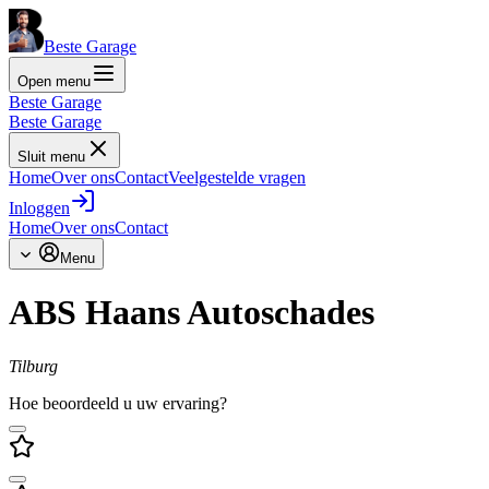
Beste Garage
Open menu
Beste Garage
Beste Garage
Sluit menu
Home
Over ons
Contact
Veelgestelde vragen
Inloggen
Home
Over ons
Contact
Menu
ABS Haans Autoschades
Tilburg
Hoe beoordeeld u uw ervaring?