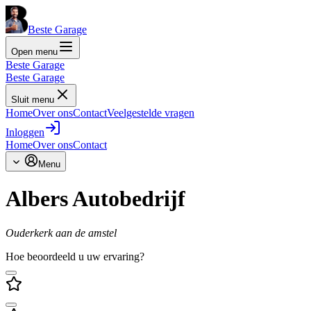
Beste Garage
Open menu
Beste Garage
Beste Garage
Sluit menu
Home
Over ons
Contact
Veelgestelde vragen
Inloggen
Home
Over ons
Contact
Menu
Albers Autobedrijf
Ouderkerk aan de amstel
Hoe beoordeeld u uw ervaring?