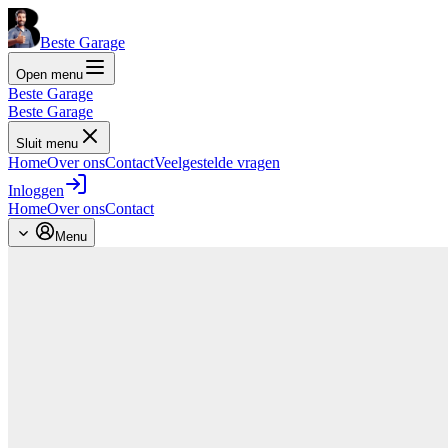
Beste Garage
Open menu
Beste Garage
Beste Garage
Sluit menu
Home
Over ons
Contact
Veelgestelde vragen
Inloggen
Home
Over ons
Contact
Menu