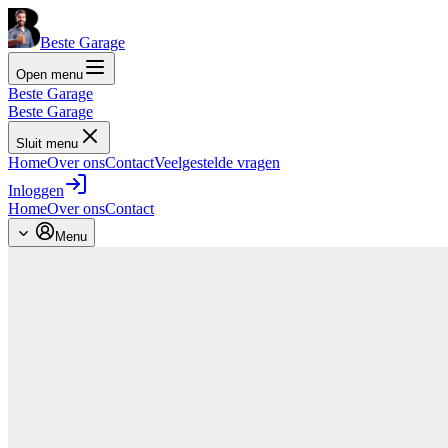
Beste Garage
Open menu
Beste Garage
Beste Garage
Sluit menu
Home
Over ons
Contact
Veelgestelde vragen
Inloggen
Home
Over ons
Contact
Menu