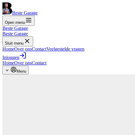
Beste Garage
Open menu
Beste Garage
Beste Garage
Sluit menu
Home
Over ons
Contact
Veelgestelde vragen
Inloggen
Home
Over ons
Contact
Menu