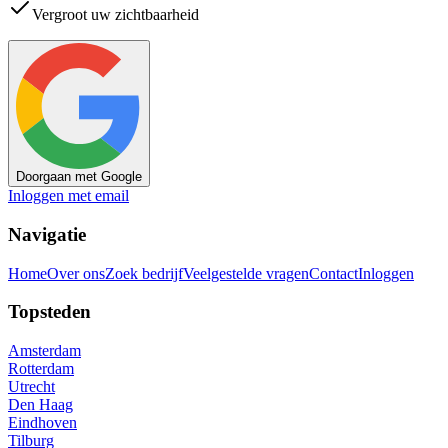
Vergroot uw zichtbaarheid
Doorgaan met Google
Inloggen met email
Navigatie
Home
Over ons
Zoek bedrijf
Veelgestelde vragen
Contact
Inloggen
Topsteden
Amsterdam
Rotterdam
Utrecht
Den Haag
Eindhoven
Tilburg