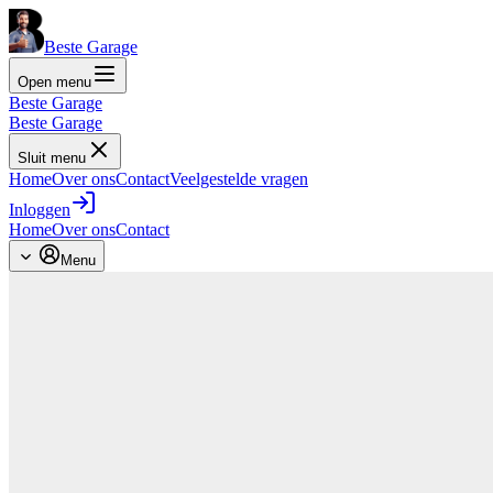
Beste Garage
Open menu
Beste Garage
Beste Garage
Sluit menu
Home
Over ons
Contact
Veelgestelde vragen
Inloggen
Home
Over ons
Contact
Menu