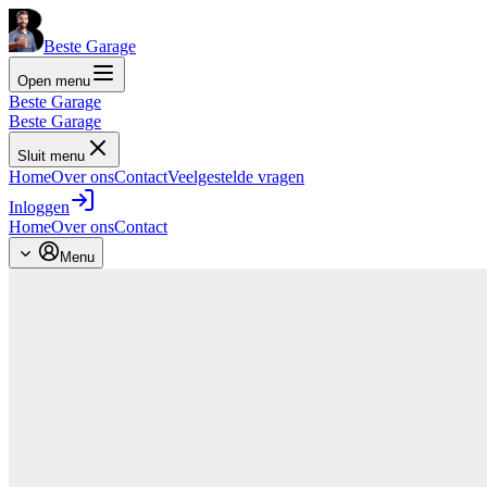
Beste Garage
Open menu
Beste Garage
Beste Garage
Sluit menu
Home
Over ons
Contact
Veelgestelde vragen
Inloggen
Home
Over ons
Contact
Menu