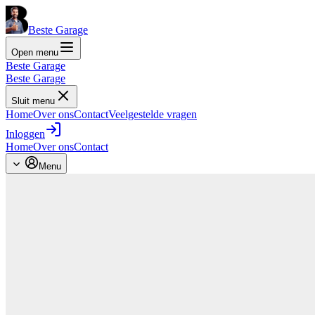
Beste Garage
Open menu
Beste Garage
Beste Garage
Sluit menu
Home
Over ons
Contact
Veelgestelde vragen
Inloggen
Home
Over ons
Contact
Menu