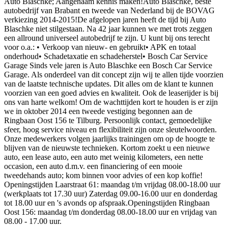
Auto Blaschke; Aangenaam kennis maken!Auto Blaschke, beste
autobedrijf van Brabant en tweede van Nederland bij de BOVAG
verkiezing 2014-2015!De afgelopen jaren heeft de tijd bij Auto
Blaschke niet stilgestaan. Na 42 jaar kunnen we met trots zeggen
een allround universeel autobedrijf te zijn. U kunt bij ons terecht
voor o.a.: • Verkoop van nieuw- en gebruikt• APK en totaal
onderhoud• Schadetaxatie en schadeherstel• Bosch Car Service
Garage Sinds vele jaren is Auto Blaschke een Bosch Car Service
Garage. Als onderdeel van dit concept zijn wij te allen tijde voorzien
van de laatste technische updates. Dit alles om de klant te kunnen
voorzien van een goed advies en kwaliteit. Ook de leaserijder is bij
ons van harte welkom! Om de wachttijden kort te houden is er zijn
we in oktober 2014 een tweede vestiging begonnen aan de
Ringbaan Oost 156 te Tilburg. Persoonlijk contact, gemoedelijke
sfeer, hoog service niveau en flexibiliteit zijn onze sleutelwoorden.
Onze medewerkers volgen jaarlijks trainingen om op de hoogte te
blijven van de nieuwste technieken. Kortom zoekt u een nieuwe
auto, een lease auto, een auto met weinig kilometers, een nette
occasion, een auto d.m.v. een financiering of een mooie
tweedehands auto; kom binnen voor advies of een kop koffie!
Openingstijden Laarstraat 61: maandag t/m vrijdag 08.00-18.00 uur
(werkplaats tot 17.30 uur) Zaterdag 09.00-16.00 uur en donderdag
tot 18.00 uur en 's avonds op afspraak.Openingstijden Ringbaan
Oost 156: maandag t/m donderdag 08.00-18.00 uur en vrijdag van
08.00 - 17.00 uur.