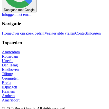
Doorgaan met Google
Inloggen met email
Navigatie
Home
Over ons
Zoek bedrijf
Veelgestelde vragen
Contact
Inloggen
Topsteden
Amsterdam
Rotterdam
Utrecht
Den Haag
Eindhoven
Tilburg
Groningen
Breda
Nijmegen
Haarlem
Arnhem
Amersfoort
© 2025 Beste Garage. All rights reserved.