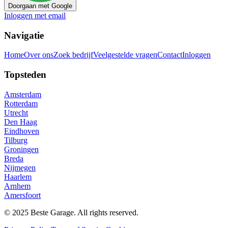
Doorgaan met Google
Inloggen met email
Navigatie
Home
Over ons
Zoek bedrijf
Veelgestelde vragen
Contact
Inloggen
Topsteden
Amsterdam
Rotterdam
Utrecht
Den Haag
Eindhoven
Tilburg
Groningen
Breda
Nijmegen
Haarlem
Arnhem
Amersfoort
© 2025 Beste Garage. All rights reserved.