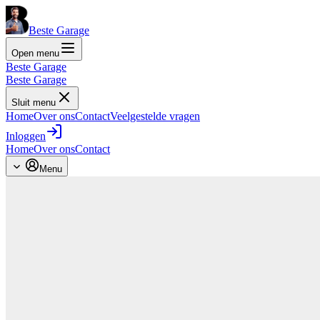
Beste Garage
Open menu
Beste Garage
Beste Garage
Sluit menu
Home
Over ons
Contact
Veelgestelde vragen
Inloggen
Home
Over ons
Contact
Menu