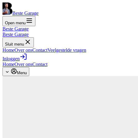
Beste Garage
Open menu
Beste Garage
Beste Garage
Sluit menu
Home
Over ons
Contact
Veelgestelde vragen
Inloggen
Home
Over ons
Contact
Menu