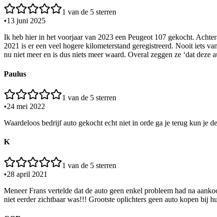
1
van de 5 sterren
•
13 juni 2025
Ik heb hier in het voorjaar van 2023 een Peugeot 107 gekocht. Achtera
2021 is er een veel hogere kilometerstand geregistreerd. Nooit iets v
nu niet meer en is dus niets meer waard. Overal zeggen ze ‘dat deze aut
Paulus
1
van de 5 sterren
•
24 mei 2022
Waardeloos bedrijf auto gekocht echt niet in orde ga je terug kun je 
K
1
van de 5 sterren
•
28 april 2021
Meneer Frans vertelde dat de auto geen enkel probleem had na aankoop
niet eerder zichtbaar was!!! Grootste oplichters geen auto kopen bij h