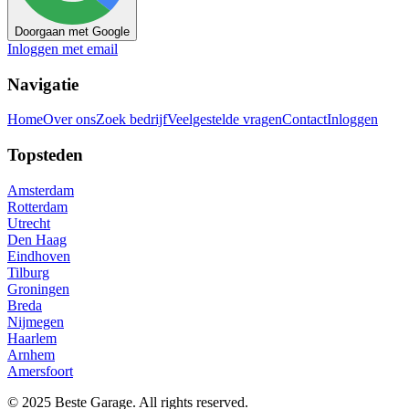
Doorgaan met Google
Inloggen met email
Navigatie
Home
Over ons
Zoek bedrijf
Veelgestelde vragen
Contact
Inloggen
Topsteden
Amsterdam
Rotterdam
Utrecht
Den Haag
Eindhoven
Tilburg
Groningen
Breda
Nijmegen
Haarlem
Arnhem
Amersfoort
© 2025 Beste Garage. All rights reserved.