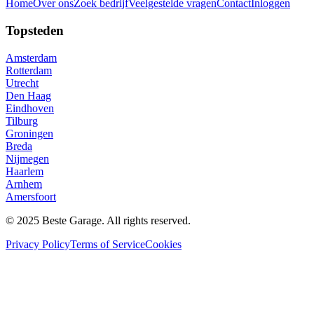
Home
Over ons
Zoek bedrijf
Veelgestelde vragen
Contact
Inloggen
Topsteden
Amsterdam
Rotterdam
Utrecht
Den Haag
Eindhoven
Tilburg
Groningen
Breda
Nijmegen
Haarlem
Arnhem
Amersfoort
© 2025 Beste Garage. All rights reserved.
Privacy Policy
Terms of Service
Cookies