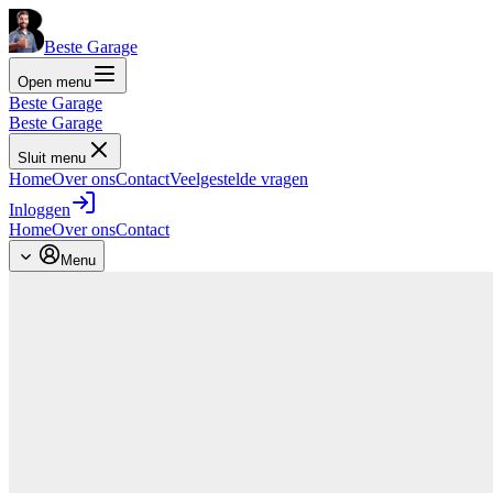
Beste Garage
Open menu
Beste Garage
Beste Garage
Sluit menu
Home
Over ons
Contact
Veelgestelde vragen
Inloggen
Home
Over ons
Contact
Menu