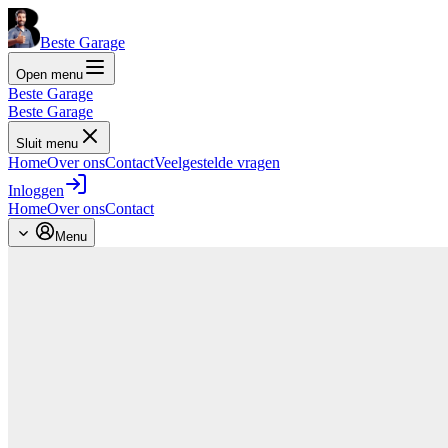
Beste Garage
Open menu
Beste Garage
Beste Garage
Sluit menu
Home
Over ons
Contact
Veelgestelde vragen
Inloggen
Home
Over ons
Contact
Menu