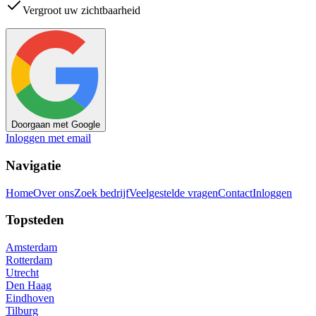
Vergroot uw zichtbaarheid
Doorgaan met Google
Inloggen met email
Navigatie
Home
Over ons
Zoek bedrijf
Veelgestelde vragen
Contact
Inloggen
Topsteden
Amsterdam
Rotterdam
Utrecht
Den Haag
Eindhoven
Tilburg