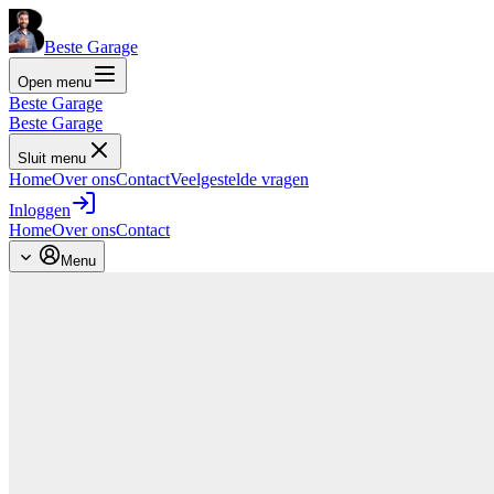
Beste Garage
Open menu
Beste Garage
Beste Garage
Sluit menu
Home
Over ons
Contact
Veelgestelde vragen
Inloggen
Home
Over ons
Contact
Menu