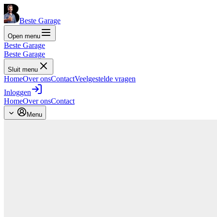
Beste Garage
Open menu
Beste Garage
Beste Garage
Sluit menu
Home
Over ons
Contact
Veelgestelde vragen
Inloggen
Home
Over ons
Contact
Menu