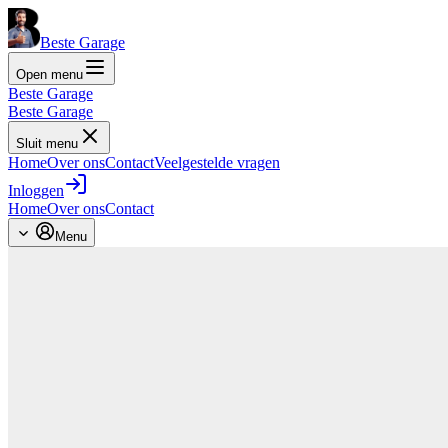
Beste Garage
Open menu
Beste Garage
Beste Garage
Sluit menu
Home
Over ons
Contact
Veelgestelde vragen
Inloggen
Home
Over ons
Contact
Menu