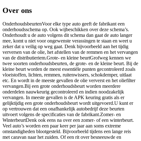
Over ons
OnderhoudsbeurtenVoor elke type auto geeft de fabrikant een
onderhoudsschema op. Ook wijbeschikken over deze schema’s.
Onderhoudt u de auto volgens dit schema dan gaat de auto langer
mee, komt u niet voor ongewenste verassingen te staan en weet u
zeker dat u veilig op weg gaat. Denk bijvoorbeeld aan het tijdig
verversen van de olie, het afstellen van de remmen en het vervangen
van de distributieriem.Grote- en kleine beurtGrofweg kennen we
twee soorten onderhoudsbeurten, de grote- en de kleine beurt. Bij de
kleine beurt worden de meest essentiële punten gecontroleerd zoals
vloeistoffen, lichten, remmen, ruitenwissers, schokdemper, uitlaat
etc. En wordt in de meeste gevallen de olie ververst en het oliefilter
vervangen.Bij een grote onderhoudsbeurt worden meerdere
onderdelen nauwkeurig gecontroleerd en indien noodzakelijk
vervangen. In meeste gevallen is de APK keuring gratis als er
gelijktijdig een grote onderhoudsbeurt wordt uitgevoerd.U kunt er
op vertrouwen dat een onafhankelijk autobedrijf deze beurten
uitvoert volgens de specificaties van de fabrikant.Zomer- en
WinterbeurtDenk ook eens na over een zomer- of een winterbeurt.
Veel auto’s worden een paar keer per jaar aan soms extreme
omstandigheden blootgesteld. Bijvoorbeeld tijdens een lange reis
met caravan naar het zuiden. Of een rit over besneeuwde en