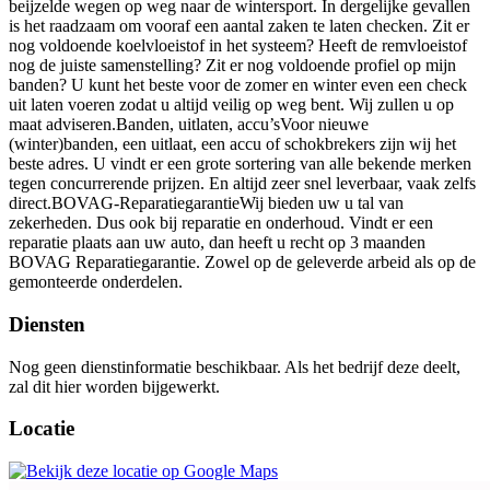
beijzelde wegen op weg naar de wintersport. In dergelijke gevallen
is het raadzaam om vooraf een aantal zaken te laten checken. Zit er
nog voldoende koelvloeistof in het systeem? Heeft de remvloeistof
nog de juiste samenstelling? Zit er nog voldoende profiel op mijn
banden? U kunt het beste voor de zomer en winter even een check
uit laten voeren zodat u altijd veilig op weg bent. Wij zullen u op
maat adviseren.Banden, uitlaten, accu’sVoor nieuwe
(winter)banden, een uitlaat, een accu of schokbrekers zijn wij het
beste adres. U vindt er een grote sortering van alle bekende merken
tegen concurrerende prijzen. En altijd zeer snel leverbaar, vaak zelfs
direct.BOVAG-ReparatiegarantieWij bieden uw u tal van
zekerheden. Dus ook bij reparatie en onderhoud. Vindt er een
reparatie plaats aan uw auto, dan heeft u recht op 3 maanden
BOVAG Reparatiegarantie. Zowel op de geleverde arbeid als op de
gemonteerde onderdelen.
Diensten
Nog geen dienstinformatie beschikbaar. Als het bedrijf deze deelt,
zal dit hier worden bijgewerkt.
Locatie