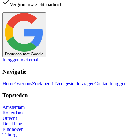
Vergroot uw zichtbaarheid
Doorgaan met Google
Inloggen met email
Navigatie
Home
Over ons
Zoek bedrijf
Veelgestelde vragen
Contact
Inloggen
Topsteden
Amsterdam
Rotterdam
Utrecht
Den Haag
Eindhoven
Tilburg