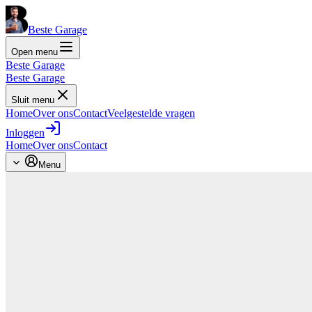
Beste Garage
Open menu
Beste Garage
Beste Garage
Sluit menu
Home
Over ons
Contact
Veelgestelde vragen
Inloggen
Home
Over ons
Contact
Menu