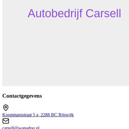
Contactgegevens
Koopmansstraat 5 a, 2288 BC Rijswijk
carsell@wanadoo.nl