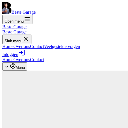
Beste Garage
Open menu
Beste Garage
Beste Garage
Sluit menu
Home
Over ons
Contact
Veelgestelde vragen
Inloggen
Home
Over ons
Contact
Menu