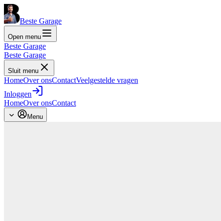
Beste Garage
Open menu
Beste Garage
Beste Garage
Sluit menu
Home
Over ons
Contact
Veelgestelde vragen
Inloggen
Home
Over ons
Contact
Menu