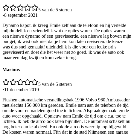
5
van de 5 sterren
•
8 september 2021
Dynamo kapot. ik kreeg Emile zelf aan de telefoon en hij vertelde
mij duidelijk en vriendelijk wat de opties waren. De opties waren
een nieuwe dynamo of een gereviseerde. een nieuwe lag boven mijn
budget, ik wist ook niet dat je hem kon laten reviseren. de keuze
was dus snel gemaakt! uiteindelijk is die voor een leuke prijs
gereviseerd en doet die het weer net zo goed. ik was de auto ook
maar een dag kwijt en kom zeker terug.
Marinus
5
van de 5 sterren
•
11 december 2019
Flushen automatische versnellingsbak 1996 Volvo 960 Ambassador
met slechts 156.000 km gereden. Emile nam aan de telefoon de tijd
om de voor en nadelen goed toe te lichten. Afspraak gemaakt en de
auto weer opgehaald. Opnieuw nam Emile de tijd om e.e.a. toe te
lichten. Ik heb de airco ook laten bijvullen. De automaat schakelt nu
nog beter dan ie al deed. En ook de airco is weer tip top bijgevuld.
De kosten waren normaal. Fijn dat in de stad Nijmegen een garage