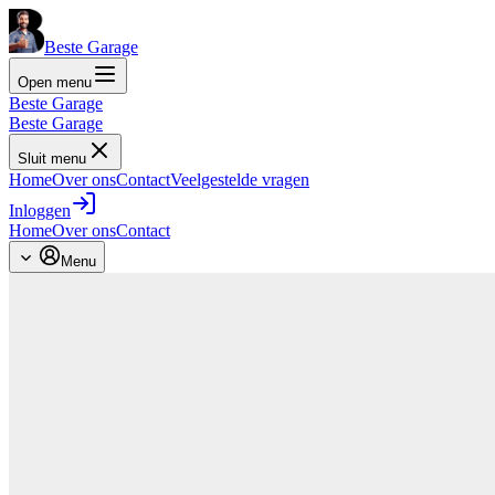
Beste Garage
Open menu
Beste Garage
Beste Garage
Sluit menu
Home
Over ons
Contact
Veelgestelde vragen
Inloggen
Home
Over ons
Contact
Menu