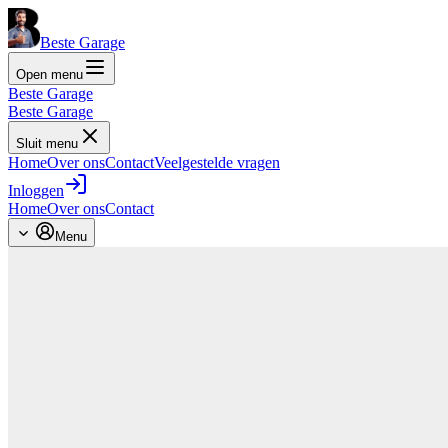
Beste Garage
Open menu
Beste Garage
Beste Garage
Sluit menu
Home
Over ons
Contact
Veelgestelde vragen
Inloggen
Home
Over ons
Contact
Menu