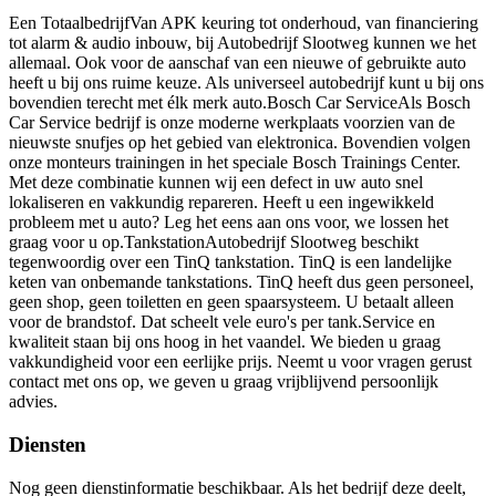
Een TotaalbedrijfVan APK keuring tot onderhoud, van financiering
tot alarm & audio inbouw, bij Autobedrijf Slootweg kunnen we het
allemaal. Ook voor de aanschaf van een nieuwe of gebruikte auto
heeft u bij ons ruime keuze. Als universeel autobedrijf kunt u bij ons
bovendien terecht met élk merk auto.Bosch Car ServiceAls Bosch
Car Service bedrijf is onze moderne werkplaats voorzien van de
nieuwste snufjes op het gebied van elektronica. Bovendien volgen
onze monteurs trainingen in het speciale Bosch Trainings Center.
Met deze combinatie kunnen wij een defect in uw auto snel
lokaliseren en vakkundig repareren. Heeft u een ingewikkeld
probleem met u auto? Leg het eens aan ons voor, we lossen het
graag voor u op.TankstationAutobedrijf Slootweg beschikt
tegenwoordig over een TinQ tankstation. TinQ is een landelijke
keten van onbemande tankstations. TinQ heeft dus geen personeel,
geen shop, geen toiletten en geen spaarsysteem. U betaalt alleen
voor de brandstof. Dat scheelt vele euro's per tank.Service en
kwaliteit staan bij ons hoog in het vaandel. We bieden u graag
vakkundigheid voor een eerlijke prijs. Neemt u voor vragen gerust
contact met ons op, we geven u graag vrijblijvend persoonlijk
advies.
Diensten
Nog geen dienstinformatie beschikbaar. Als het bedrijf deze deelt,