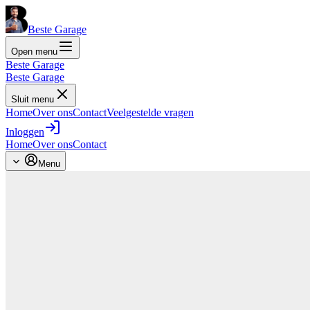
Beste Garage
Open menu
Beste Garage
Beste Garage
Sluit menu
Home
Over ons
Contact
Veelgestelde vragen
Inloggen
Home
Over ons
Contact
Menu