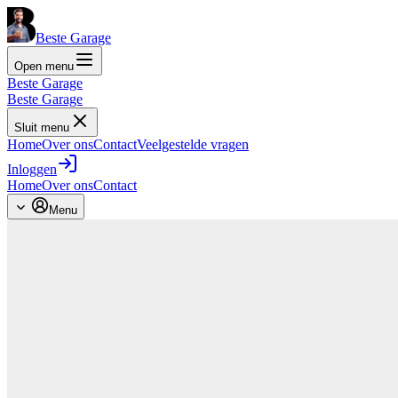
Beste Garage
Open menu
Beste Garage
Beste Garage
Sluit menu
Home
Over ons
Contact
Veelgestelde vragen
Inloggen
Home
Over ons
Contact
Menu