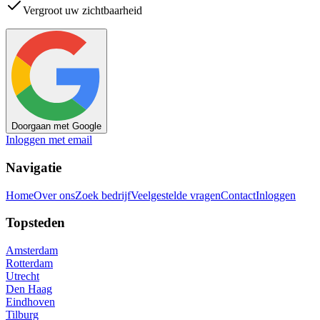
Vergroot uw zichtbaarheid
Doorgaan met Google
Inloggen met email
Navigatie
Home
Over ons
Zoek bedrijf
Veelgestelde vragen
Contact
Inloggen
Topsteden
Amsterdam
Rotterdam
Utrecht
Den Haag
Eindhoven
Tilburg