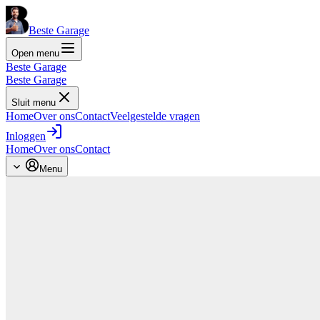
Beste Garage
Open menu
Beste Garage
Beste Garage
Sluit menu
Home
Over ons
Contact
Veelgestelde vragen
Inloggen
Home
Over ons
Contact
Menu