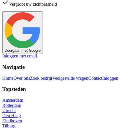
Vergroot uw zichtbaarheid
Doorgaan met Google
Inloggen met email
Navigatie
Home
Over ons
Zoek bedrijf
Veelgestelde vragen
Contact
Inloggen
Topsteden
Amsterdam
Rotterdam
Utrecht
Den Haag
Eindhoven
Tilburg