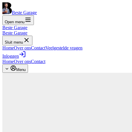
Beste Garage
Open menu
Beste Garage
Beste Garage
Sluit menu
Home
Over ons
Contact
Veelgestelde vragen
Inloggen
Home
Over ons
Contact
Menu