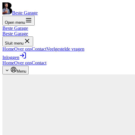
Beste Garage
Open menu
Beste Garage
Beste Garage
Sluit menu
Home
Over ons
Contact
Veelgestelde vragen
Inloggen
Home
Over ons
Contact
Menu