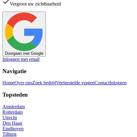
Vergroot uw zichtbaarheid
Doorgaan met Google
Inloggen met email
Navigatie
Home
Over ons
Zoek bedrijf
Veelgestelde vragen
Contact
Inloggen
Topsteden
Amsterdam
Rotterdam
Utrecht
Den Haag
Eindhoven
Tilburg