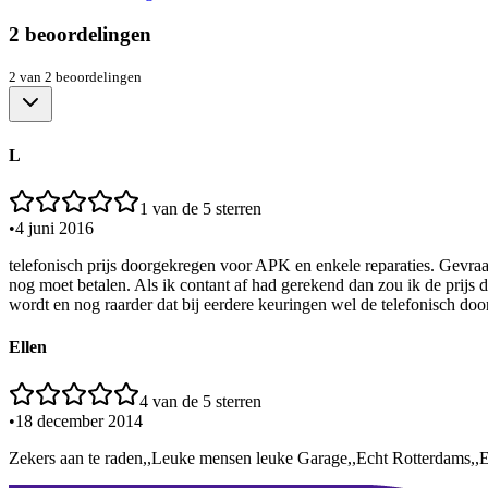
2
beoordelingen
2
van
2
beoordelingen
L
1
van de 5 sterren
•
4 juni 2016
telefonisch prijs doorgekregen voor APK en enkele reparaties. Gevraag
nog moet betalen. Als ik contant af had gerekend dan zou ik de prijs 
wordt en nog raarder dat bij eerdere keuringen wel de telefonisch do
Ellen
4
van de 5 sterren
•
18 december 2014
Zekers aan te raden,,Leuke mensen leuke Garage,,Echt Rotterdams,,