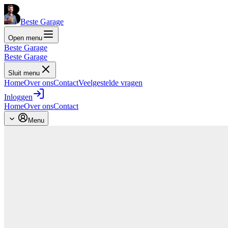
Beste Garage
Open menu
Beste Garage
Beste Garage
Sluit menu
Home
Over ons
Contact
Veelgestelde vragen
Inloggen
Home
Over ons
Contact
Menu