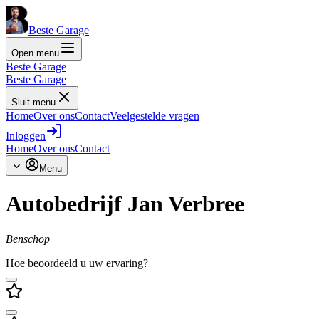
Beste Garage
Open menu
Beste Garage
Beste Garage
Sluit menu
Home
Over ons
Contact
Veelgestelde vragen
Inloggen
Home
Over ons
Contact
Menu
Autobedrijf Jan Verbree
Benschop
Hoe beoordeeld u uw ervaring?