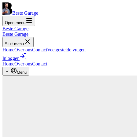
Beste Garage
Open menu
Beste Garage
Beste Garage
Sluit menu
Home
Over ons
Contact
Veelgestelde vragen
Inloggen
Home
Over ons
Contact
Menu