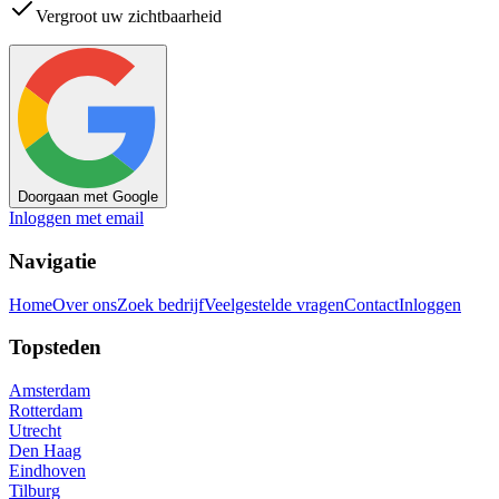
Vergroot uw zichtbaarheid
Doorgaan met Google
Inloggen met email
Navigatie
Home
Over ons
Zoek bedrijf
Veelgestelde vragen
Contact
Inloggen
Topsteden
Amsterdam
Rotterdam
Utrecht
Den Haag
Eindhoven
Tilburg