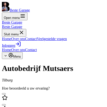
Beste Garage
Open menu
Beste Garage
Beste Garage
Sluit menu
Home
Over ons
Contact
Veelgestelde vragen
Inloggen
Home
Over ons
Contact
Menu
Autobedrijf Mutsaers
Tilburg
Hoe beoordeeld u uw ervaring?