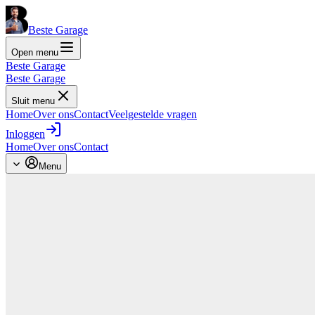
Beste Garage
Open menu
Beste Garage
Beste Garage
Sluit menu
Home
Over ons
Contact
Veelgestelde vragen
Inloggen
Home
Over ons
Contact
Menu