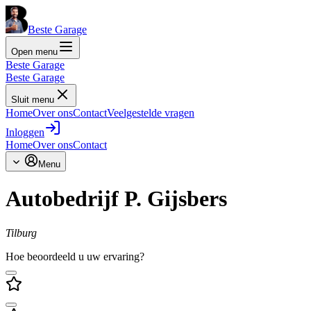
Beste Garage
Open menu
Beste Garage
Beste Garage
Sluit menu
Home
Over ons
Contact
Veelgestelde vragen
Inloggen
Home
Over ons
Contact
Menu
Autobedrijf P. Gijsbers
Tilburg
Hoe beoordeeld u uw ervaring?