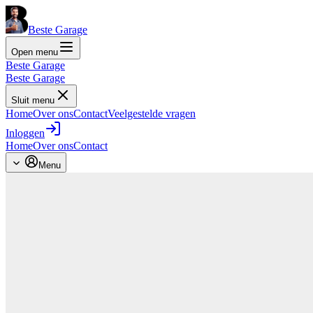
Beste Garage
Open menu
Beste Garage
Beste Garage
Sluit menu
Home
Over ons
Contact
Veelgestelde vragen
Inloggen
Home
Over ons
Contact
Menu