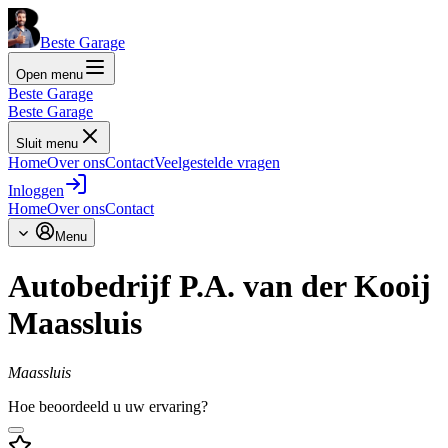
Beste Garage
Open menu
Beste Garage
Beste Garage
Sluit menu
Home
Over ons
Contact
Veelgestelde vragen
Inloggen
Home
Over ons
Contact
Menu
Autobedrijf P.A. van der Kooij
Maassluis
Maassluis
Hoe beoordeeld u uw ervaring?