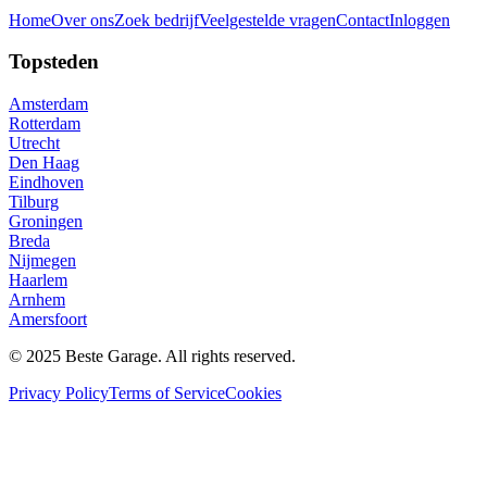
Home
Over ons
Zoek bedrijf
Veelgestelde vragen
Contact
Inloggen
Topsteden
Amsterdam
Rotterdam
Utrecht
Den Haag
Eindhoven
Tilburg
Groningen
Breda
Nijmegen
Haarlem
Arnhem
Amersfoort
© 2025 Beste Garage. All rights reserved.
Privacy Policy
Terms of Service
Cookies