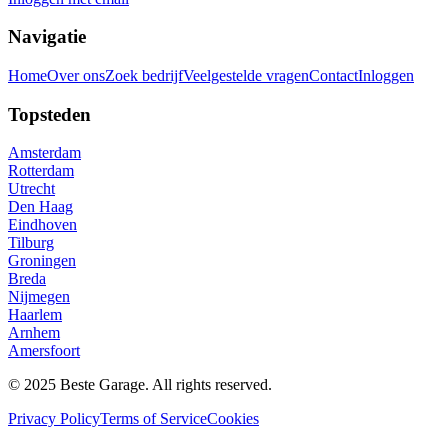
Navigatie
Home
Over ons
Zoek bedrijf
Veelgestelde vragen
Contact
Inloggen
Topsteden
Amsterdam
Rotterdam
Utrecht
Den Haag
Eindhoven
Tilburg
Groningen
Breda
Nijmegen
Haarlem
Arnhem
Amersfoort
© 2025 Beste Garage. All rights reserved.
Privacy Policy
Terms of Service
Cookies