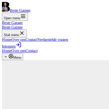
Beste Garage
Open menu
Beste Garage
Beste Garage
Sluit menu
Home
Over ons
Contact
Veelgestelde vragen
Inloggen
Home
Over ons
Contact
Menu