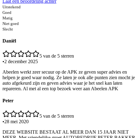
Laat een beoordeling achter
Uitstekend
Goed
Matig
Niet goed
Slecht
Daniël
5
van de 5 sterren
•
2 december 2025
Abeelen werkt zeer secuur op de APK ze geven super advies en
helpen je goed waar nodig. Ze laten je ook alle punten zien mocht je
auto afgekeurd zijn en geven advies waar je het snel kan laten
repareren. Al met al een top bezoek weer aan Abeelen APK
Peter
5
van de 5 sterren
•
28 mei 2020
DEZE WEBSITE BESTAAT AL MEER DAN 15 JAAR NIET
MEER. Met vriendelijke groet AUTOBEDRIJF PETER BAKKER