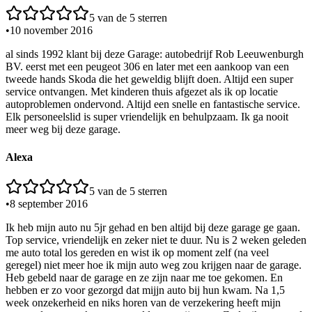
5
van de 5 sterren
•
10 november 2016
al sinds 1992 klant bij deze Garage: autobedrijf Rob Leeuwenburgh
BV. eerst met een peugeot 306 en later met een aankoop van een
tweede hands Skoda die het geweldig blijft doen. Altijd een super
service ontvangen. Met kinderen thuis afgezet als ik op locatie
autoproblemen ondervond. Altijd een snelle en fantastische service.
Elk personeelslid is super vriendelijk en behulpzaam. Ik ga nooit
meer weg bij deze garage.
Alexa
5
van de 5 sterren
•
8 september 2016
Ik heb mijn auto nu 5jr gehad en ben altijd bij deze garage ge gaan.
Top service, vriendelijk en zeker niet te duur. Nu is 2 weken geleden
me auto total los gereden en wist ik op moment zelf (na veel
geregel) niet meer hoe ik mijn auto weg zou krijgen naar de garage.
Heb gebeld naar de garage en ze zijn naar me toe gekomen. En
hebben er zo voor gezorgd dat mijjn auto bij hun kwam. Na 1,5
week onzekerheid en niks horen van de verzekering heeft mijn