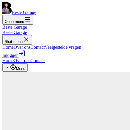
Beste Garage
Open menu
Beste Garage
Beste Garage
Sluit menu
Home
Over ons
Contact
Veelgestelde vragen
Inloggen
Home
Over ons
Contact
Menu