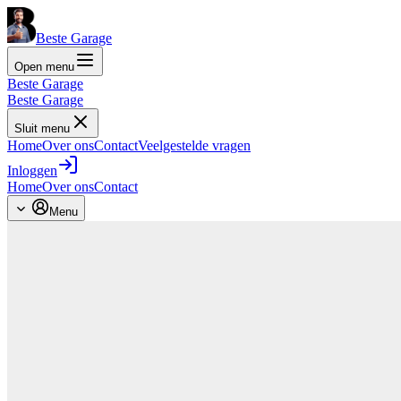
Beste Garage
Open menu
Beste Garage
Beste Garage
Sluit menu
Home
Over ons
Contact
Veelgestelde vragen
Inloggen
Home
Over ons
Contact
Menu