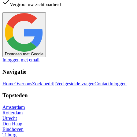
Vergroot uw zichtbaarheid
Doorgaan met Google
Inloggen met email
Navigatie
Home
Over ons
Zoek bedrijf
Veelgestelde vragen
Contact
Inloggen
Topsteden
Amsterdam
Rotterdam
Utrecht
Den Haag
Eindhoven
Tilburg