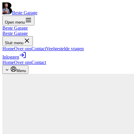
Beste Garage
Open menu
Beste Garage
Beste Garage
Sluit menu
Home
Over ons
Contact
Veelgestelde vragen
Inloggen
Home
Over ons
Contact
Menu