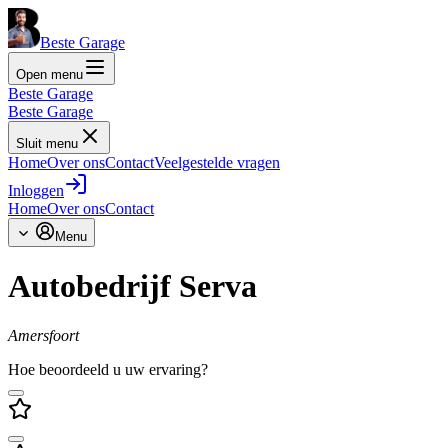
Beste Garage
Open menu
Beste Garage
Beste Garage
Sluit menu
Home
Over ons
Contact
Veelgestelde vragen
Inloggen
Home
Over ons
Contact
Menu
Autobedrijf Serva
Amersfoort
Hoe beoordeeld u uw ervaring?