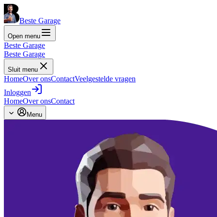
Beste Garage
Open menu
Beste Garage
Beste Garage
Sluit menu
Home
Over ons
Contact
Veelgestelde vragen
Inloggen
Home
Over ons
Contact
Menu