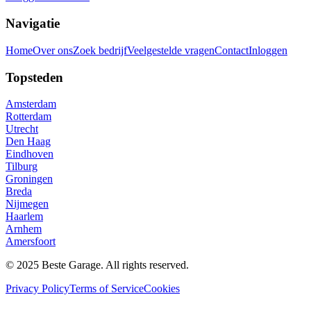
Navigatie
Home
Over ons
Zoek bedrijf
Veelgestelde vragen
Contact
Inloggen
Topsteden
Amsterdam
Rotterdam
Utrecht
Den Haag
Eindhoven
Tilburg
Groningen
Breda
Nijmegen
Haarlem
Arnhem
Amersfoort
© 2025 Beste Garage. All rights reserved.
Privacy Policy
Terms of Service
Cookies