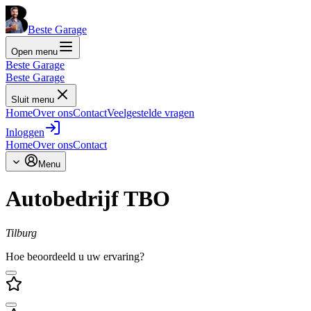
Beste Garage
Open menu
Beste Garage
Beste Garage
Sluit menu
Home
Over ons
Contact
Veelgestelde vragen
Inloggen
Home
Over ons
Contact
Menu
Autobedrijf TBO
Tilburg
Hoe beoordeeld u uw ervaring?