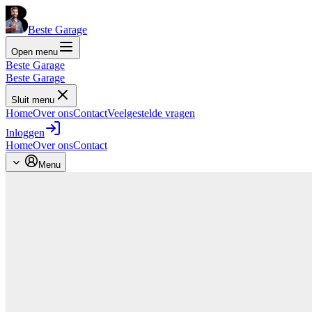
Beste Garage
Open menu
Beste Garage
Beste Garage
Sluit menu
Home
Over ons
Contact
Veelgestelde vragen
Inloggen
Home
Over ons
Contact
Menu