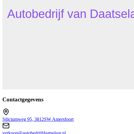
Contactgegevens
Siliciumweg 95, 3812SW Amersfoort
verkoop@autobedrijfdaatselaar.nl