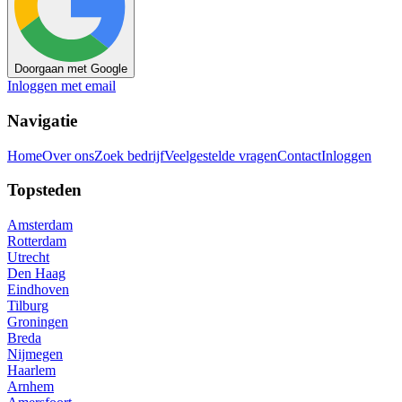
Doorgaan met Google
Inloggen met email
Navigatie
Home
Over ons
Zoek bedrijf
Veelgestelde vragen
Contact
Inloggen
Topsteden
Amsterdam
Rotterdam
Utrecht
Den Haag
Eindhoven
Tilburg
Groningen
Breda
Nijmegen
Haarlem
Arnhem