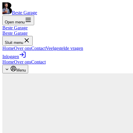
Beste Garage
Open menu
Beste Garage
Beste Garage
Sluit menu
Home
Over ons
Contact
Veelgestelde vragen
Inloggen
Home
Over ons
Contact
Menu