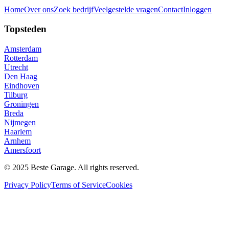
Home
Over ons
Zoek bedrijf
Veelgestelde vragen
Contact
Inloggen
Topsteden
Amsterdam
Rotterdam
Utrecht
Den Haag
Eindhoven
Tilburg
Groningen
Breda
Nijmegen
Haarlem
Arnhem
Amersfoort
© 2025 Beste Garage. All rights reserved.
Privacy Policy
Terms of Service
Cookies