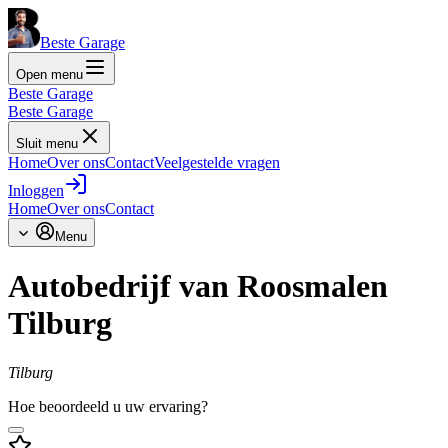
Beste Garage
Open menu
Beste Garage
Beste Garage
Sluit menu
Home
Over ons
Contact
Veelgestelde vragen
Inloggen
Home
Over ons
Contact
Menu
Autobedrijf van Roosmalen
Tilburg
Tilburg
Hoe beoordeeld u uw ervaring?