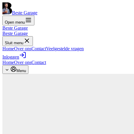
Beste Garage
Open menu
Beste Garage
Beste Garage
Sluit menu
Home
Over ons
Contact
Veelgestelde vragen
Inloggen
Home
Over ons
Contact
Menu