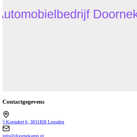
Contactgegevens
't Koendert 6, 3831RB Leusden
info@doornekamp.nl