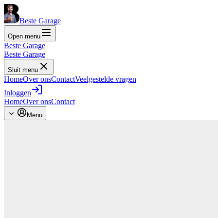
Beste Garage
Open menu
Beste Garage
Beste Garage
Sluit menu
Home
Over ons
Contact
Veelgestelde vragen
Inloggen
Home
Over ons
Contact
Menu